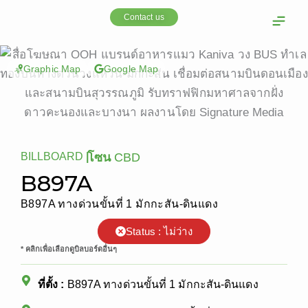
Skip
Contact us
to
content
OOH Media
Our cust
Graphic Map
Google Map
BILLBOARD
|
โซน
CBD
B897A
B897A ทางด่วนขั้นที่ 1 มักกะสัน-ดินแดง
Status : ไม่ว่าง
* คลิกเพื่อเลือกดูบิลบอร์ดอื่นๆ
ที่ตั้ง :
B897A ทางด่วนขั้นที่ 1 มักกะสัน-ดินแดง