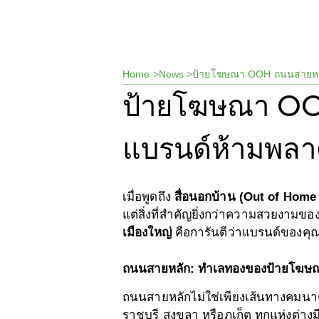
Skip
to
content
Home >
News >
ป้ายโฆษณา OOH ถนนสายหลัก 
ป้ายโฆษณา OOH 
แบรนด์ห้ามพล
เมื่อพูดถึง
สื่อนอกบ้าน (Out of Home
แต่สิ่งที่สำคัญยิ่งกว่าความสวยงามขอ
เมืองใหญ่
คือการันตีว่าแบรนด์ของค
ถนนสายหลัก: ทำเลทองของป้ายโฆษ
ถนนสายหลักไม่ใช่เพียงเส้นทางคมนาค
ราชบุรี สงขลา หรือภูเก็ต ทุกแห่งต่างม