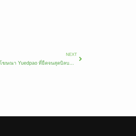
Next
NEXT
สื่อนอกบ้านยุคใหม่: เจาะลึกป้ายโฆษณา Yuedpao ที่ยืดจนสุดบิลบอร์ด