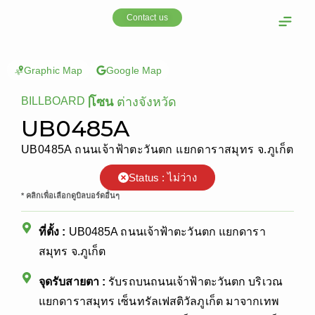
Skip
Contact us
to
content
OOH Media
Our cust
Graphic Map
Google Map
BILLBOARD
|
โซน
ต่างจังหวัด
UB0485A
UB0485A ถนนเจ้าฟ้าตะวันตก แยกดาราสมุทร จ.ภูเก็ต
Status : ไม่ว่าง
* คลิกเพื่อเลือกดูบิลบอร์ดอื่นๆ
ที่ตั้ง :
UB0485A ถนนเจ้าฟ้าตะวันตก แยกดารา
สมุทร จ.ภูเก็ต
จุดรับสายตา :
รับรถบนถนนเจ้าฟ้าตะวันตก บริเวณ
แยกดาราสมุทร เซ็นทรัลเฟสติวัลภูเก็ต มาจากเทพ