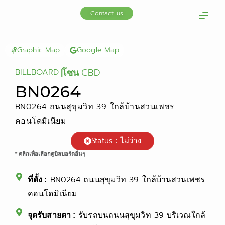
Skip
Contact us
to
content
OOH Media
Our cus
Graphic Map
Google Map
CBD
BILLBOARD
|
โซน
BN0264
BN0264 ถนนสุขุมวิท 39 ใกล้บ้านสวนเพชร
คอนโดมิเนียม
Status : ไม่ว่าง
* คลิกเพื่อเลือกดูบิลบอร์ดอื่นๆ
BN0264 ถนนสุขุมวิท 39 ใกล้บ้านสวนเพชร
ที่ตั้ง :
คอนโดมิเนียม
รับรถบนถนนสุขุมวิท 39 บริเวณใกล้
จุดรับสายตา :