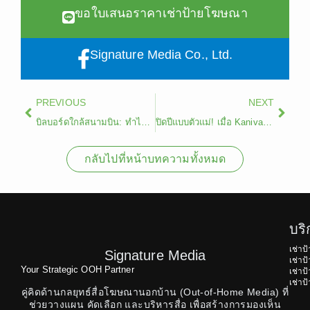
ขอใบเสนอราคาเช่าป้ายโฆษณา
Signature Media Co., Ltd.
Prev
Next
PREVIOUS
NEXT
บิลบอร์ดใกล้สนามบิน: ทำไมแบรนด์ใหญ่ถึงเลือกครองพื้นที่ยุทธศาสตร์นี้?
ปิดปีแบบตัวแม่! เมื่อ Kaniva x Signature Media สร้างปรากฏการณ์ป้ายคู่สุดปังกลางด่านดินแดง
กลับไปที่หน้าบทความทั้งหมด
บร
เช่าป
Signature Media
เช่า
Your Strategic OOH Partner
เช่า
เช่า
คู่คิดด้านกลยุทธ์สื่อโฆษณานอกบ้าน (Out-of-Home Media) ที่
ช่วยวางแผน คัดเลือก และบริหารสื่อ เพื่อสร้างการมองเห็น