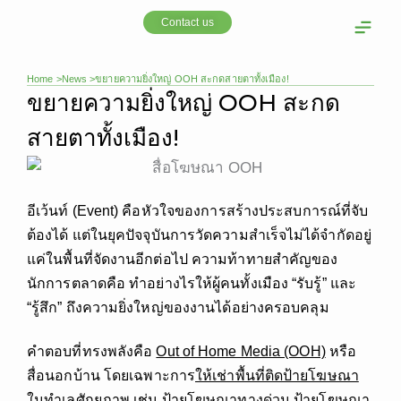
Skip
Contact us
to
content
OOH Media
Our cust
Home >
News >
ขยายความยิ่งใหญ่ OOH สะกดสายตาทั้งเมือง!
ขยายความยิ่งใหญ่ OOH สะกด
สายตาทั้งเมือง!
อีเว้นท์ (Event) คือหัวใจของการสร้างประสบการณ์ที่จับ
ต้องได้ แต่ในยุคปัจจุบันการวัดความสำเร็จไม่ได้จำกัดอยู่
แค่ในพื้นที่จัดงานอีกต่อไป ความท้าทายสำคัญของ
นักการตลาดคือ ทำอย่างไรให้ผู้คนทั้งเมือง “รับรู้” และ
“รู้สึก” ถึงความยิ่งใหญ่ของงานได้อย่างครอบคลุม
คำตอบที่ทรงพลังคือ
Out of Home Media (OOH)
หรือ
สื่อนอกบ้าน โดยเฉพาะการ
ให้เช่าพื้นที่ติดป้ายโฆษณา
ในทำเลศักยภาพ เช่น ป้ายโฆษณาทางด่วน ป้ายโฆษณา