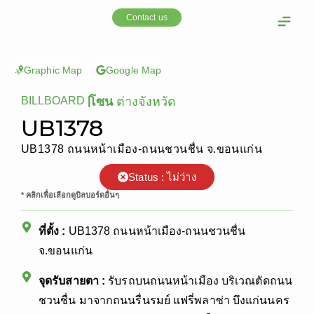
Skip
Contact us
to
content
OOH Media
Our cust
Graphic Map
Google Map
BILLBOARD
|
โซน
ต่างจังหวัด
UB1378
UB1378 ถนนหน้าเมือง-ถนนชวนชื่น จ.ขอนแก่น
Status : ไม่ว่าง
* คลิกเพื่อเลือกดูบิลบอร์ดอื่นๆ
ที่ตั้ง :
UB1378 ถนนหน้าเมือง-ถนนชวนชื่น
จ.ขอนแก่น
จุดรับสายตา :
รับรถบนถนนหน้าเมือง บริเวณตัดถนน
ชวนชื่น มาจากถนนรื่นรมย์ แฟรี่พลาซ่า บึงแก่นนคร