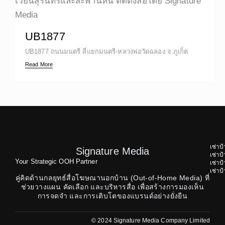
UB1877
UB1877 ถนนมนตรี สี่แยกมนตรี-หลวงพ่อวัดฉลอง จ.ภูเก็ต
Read More
เช่าป
Signature Media
เช่า
Your Strategic OOH Partner
เช่า
เช่า
คู่คิดด้านกลยุทธ์สื่อโฆษณานอกบ้าน (Out-of-Home Media) ที่
ช่วยวางแผน คัดเลือก และบริหารสื่อ เพื่อสร้างการมองเห็น
การจดจำ และการเติบโตของแบรนด์อย่างยั่งยืน
© 2024 Signature Media Company Limited